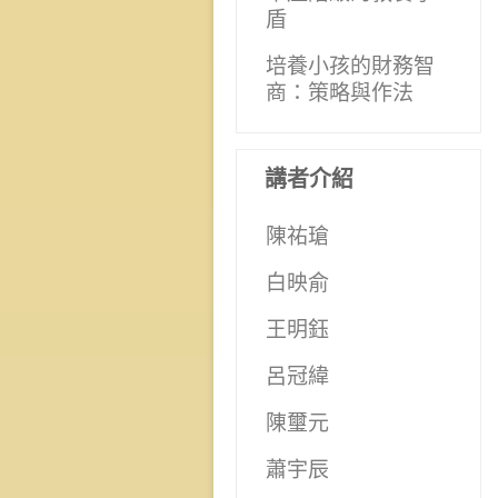
盾
培養小孩的財務智
商：策略與作法
講者介紹
陳祐瑲
白映俞
王明鈺
呂冠緯
陳璽元
蕭宇辰