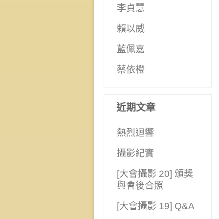
李貞慧
賴以威
藍佩嘉
蔡依橙
近期文章
熱烈迴響
攝影紀實
[大會攝影 20] 頒獎
與會後合照
[大會攝影 19] Q&A