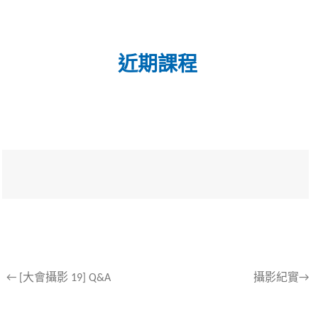
近期課程
文
←
[大會攝影 19] Q&A
攝影紀實→
章