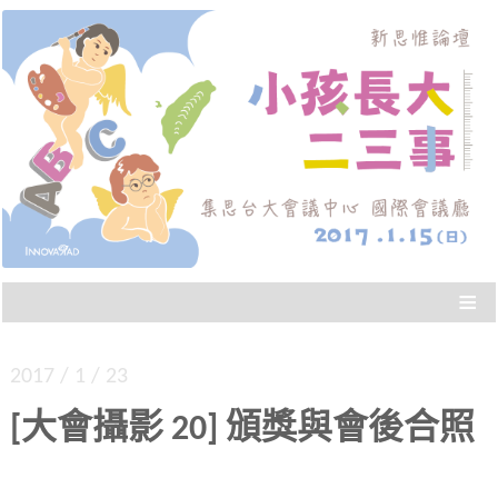
從實際的教養經驗出發，做最符合當代父母需求
新思惟論壇：小孩長大二
的規劃，聽到別人「高品質的決策」，協助我們
面對人生的重大議題。
三事
≡
2017 / 1 / 23
[大會攝影 20] 頒獎與會後合照