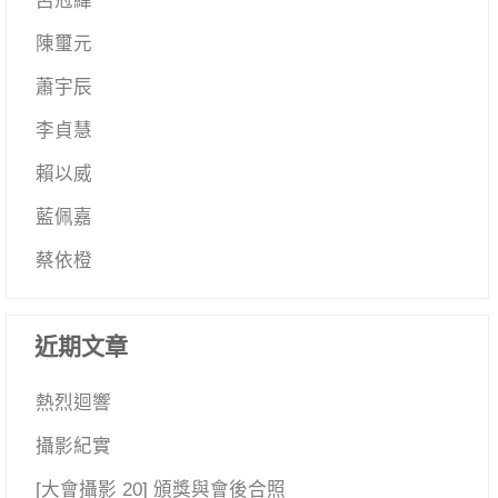
呂冠緯
陳璽元
蕭宇辰
李貞慧
賴以威
藍佩嘉
蔡依橙
近期文章
熱烈迴響
攝影紀實
[大會攝影 20] 頒獎與會後合照