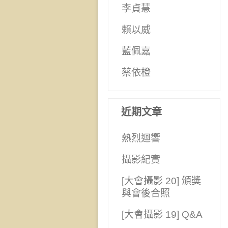
李貞慧
賴以威
藍佩嘉
蔡依橙
近期文章
熱烈迴響
攝影紀實
[大會攝影 20] 頒獎
與會後合照
[大會攝影 19] Q&A