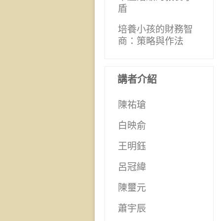
盾
培養小孩的財務智
商：策略與作法
講者介紹
陳祐瑲
白映俞
王明鈺
呂冠緯
陳璽元
蕭宇辰