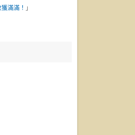
收獲滿滿！
」