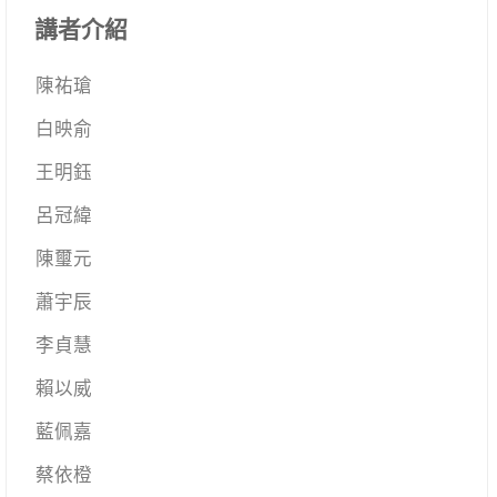
講者介紹
陳祐瑲
白映俞
王明鈺
呂冠緯
陳璽元
蕭宇辰
李貞慧
賴以威
藍佩嘉
蔡依橙